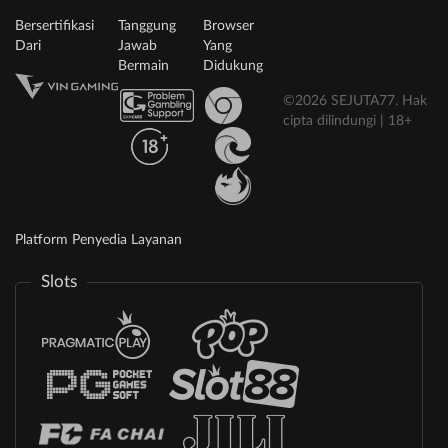
Bersertifikasi
Tanggung
Browser
Dari
Jawab
Yang
Bermain
Didukung
©2026 SEJUTA77. Hak
cipta dilindungi | 18+
Platform Penyedia Layanan
Slots