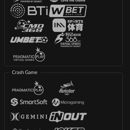
Crash Game