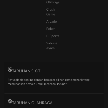
Olahraga
Crash
Game
Arcade
Poker
E-Sports
Sabung
Ayam
TARUHAN SLOT
Penyedia slot online dengan beragam pilihan game menarik yang
memudahkan pemain untuk mencapai jackpot
TARUHAN OLAHRAGA