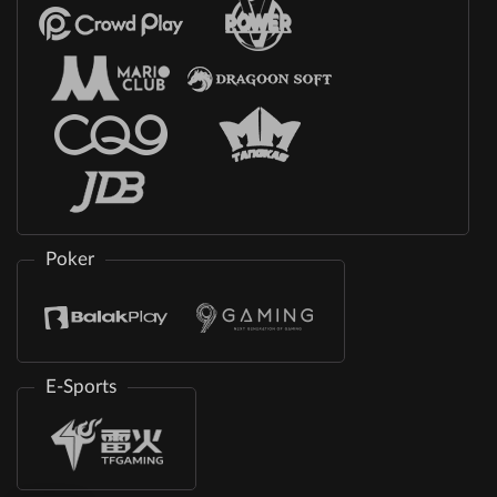
Poker
E-Sports