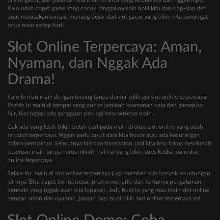
di slot gacor, dan pastikan kita main di situs yang terpercaya dan nggak nipu.
Kalo udah dapet game yang cocok, tinggal nyalain hoki kita dan siap-siap deh
buat merasakan sensasi menang besar dari slot gacor yang bikin kita semangat
terus main setiap hari!
Slot Online Terpercaya: Aman,
Nyaman, dan Nggak Ada
Drama!
Kalo lo mau main dengan tenang tanpa drama, pilih aja slot online terpercaya.
Pastiin lo main di tempat yang punya jaminan keamanan data dan gameplay
fair, biar nggak ada gangguan pas lagi seru-serunya main.
Gak ada yang lebih bikin betah dari pada main di situs slot online yang udah
terbukti terpercaya. Nggak perlu takut data kita bocor atau ada kecurangan
dalam permainan. Semuanya fair dan transparan, jadi kita bisa fokus menikmati
keseruan main tanpa harus mikirin hal-hal yang bikin stres ketika main slot
online terpercaya.
Selain itu, main di slot online terpercaya juga memberi kita banyak keuntungan
lainnya. Bisa dapet bonus besar, promo menarik, dan tentunya pengalaman
bermain yang nggak akan kita lupakan. Jadi, buat lo yang mau main slot online
dengan aman dan nyaman, jangan ragu buat pilih slot online terpercaya ya!