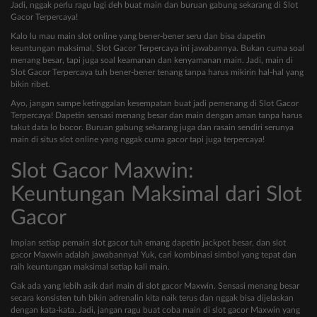
Jadi, nggak perlu ragu lagi deh buat main dan buruan gabung sekarang di Slot
Gacor Terpercaya!
Kalo lu mau main slot online yang bener-bener seru dan bisa dapetin
keuntungan maksimal, Slot Gacor Terpercaya ini jawabannya. Bukan cuma soal
menang besar, tapi juga soal keamanan dan kenyamanan main. Jadi, main di
Slot Gacor Terpercaya tuh bener-bener tenang tanpa harus mikirin hal-hal yang
bikin ribet.
Ayo, jangan sampe ketinggalan kesempatan buat jadi pemenang di Slot Gacor
Terpercaya! Dapetin sensasi menang besar dan main dengan aman tanpa harus
takut data lo bocor. Buruan gabung sekarang juga dan rasain sendiri serunya
main di situs slot online yang nggak cuma gacor tapi juga terpercaya!
Slot Gacor Maxwin:
Keuntungan Maksimal dari Slot
Gacor
Impian setiap pemain slot gacor tuh emang dapetin jackpot besar, dan slot
gacor Maxwin adalah jawabannya! Yuk, cari kombinasi simbol yang tepat dan
raih keuntungan maksimal setiap kali main.
Gak ada yang lebih asik dari main di slot gacor Maxwin. Sensasi menang besar
secara konsisten tuh bikin adrenalin kita naik terus dan nggak bisa dijelaskan
dengan kata-kata. Jadi, jangan ragu buat coba main di slot gacor Maxwin yang