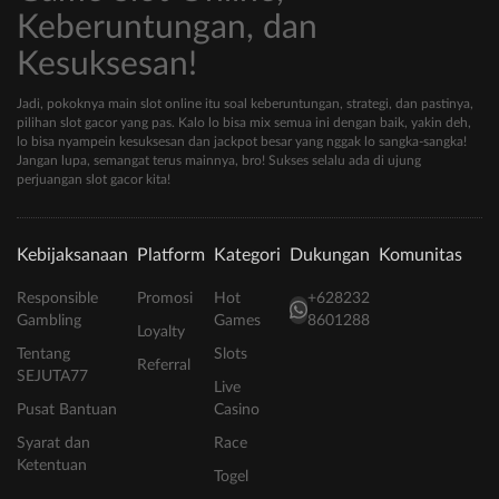
Keberuntungan, dan
Kesuksesan!
Jadi, pokoknya main slot online itu soal keberuntungan, strategi, dan pastinya,
pilihan slot gacor yang pas. Kalo lo bisa mix semua ini dengan baik, yakin deh,
lo bisa nyampein kesuksesan dan jackpot besar yang nggak lo sangka-sangka!
Jangan lupa, semangat terus mainnya, bro! Sukses selalu ada di ujung
perjuangan slot gacor kita!
Kebijaksanaan
Platform
Kategori
Dukungan
Komunitas
Responsible
Promosi
Hot
+628232
Gambling
Games
8601288
Loyalty
Tentang
Slots
Referral
SEJUTA77
Live
Pusat Bantuan
Casino
Syarat dan
Race
Ketentuan
Togel