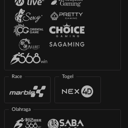
Race
Togel
Olahraga