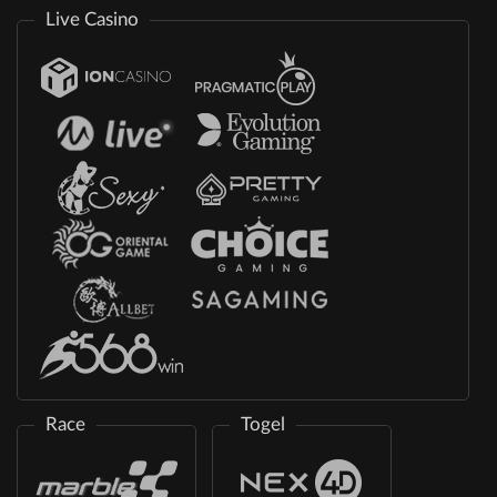
Live Casino
Race
Togel