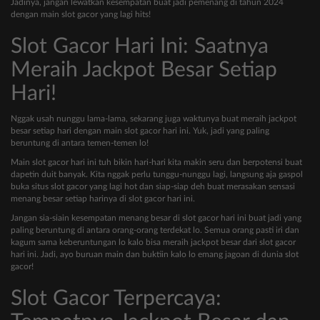
Jadinya, jangan lewatkan kesempatan buat jadi pemenang di tahun 2024
dengan main slot gacor yang lagi hits!
Slot Gacor Hari Ini: Saatnya
Meraih Jackpot Besar Setiap
Hari!
Nggak usah nunggu lama-lama, sekarang juga waktunya buat meraih jackpot
besar setiap hari dengan main slot gacor hari ini. Yuk, jadi yang paling
beruntung di antara temen-temen lo!
Main slot gacor hari ini tuh bikin hari-hari kita makin seru dan berpotensi buat
dapetin duit banyak. Kita nggak perlu tunggu-nunggu lagi, langsung aja gaspol
buka situs slot gacor yang lagi hot dan siap-siap deh buat merasakan sensasi
menang besar setiap harinya di slot gacor hari ini.
Jangan sia-siain kesempatan menang besar di slot gacor hari ini buat jadi yang
paling beruntung di antara orang-orang terdekat lo. Semua orang pasti iri dan
kagum sama keberuntungan lo kalo bisa meraih jackpot besar dari slot gacor
hari ini. Jadi, ayo buruan main dan buktiin kalo lo emang jagoan di dunia slot
gacor!
Slot Gacor Terpercaya: