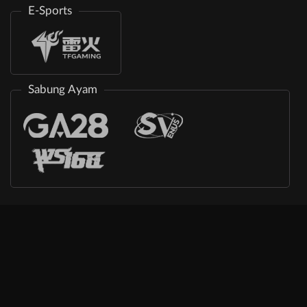
E-Sports
Sabung Ayam