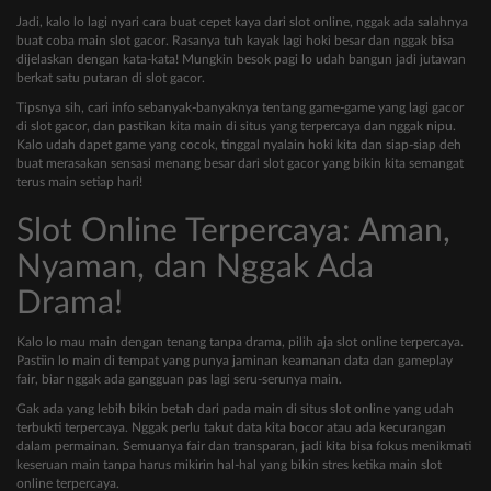
Jadi, kalo lo lagi nyari cara buat cepet kaya dari slot online, nggak ada salahnya
buat coba main slot gacor. Rasanya tuh kayak lagi hoki besar dan nggak bisa
dijelaskan dengan kata-kata! Mungkin besok pagi lo udah bangun jadi jutawan
berkat satu putaran di slot gacor.
Tipsnya sih, cari info sebanyak-banyaknya tentang game-game yang lagi gacor
di slot gacor, dan pastikan kita main di situs yang terpercaya dan nggak nipu.
Kalo udah dapet game yang cocok, tinggal nyalain hoki kita dan siap-siap deh
buat merasakan sensasi menang besar dari slot gacor yang bikin kita semangat
terus main setiap hari!
Slot Online Terpercaya: Aman,
Nyaman, dan Nggak Ada
Drama!
Kalo lo mau main dengan tenang tanpa drama, pilih aja slot online terpercaya.
Pastiin lo main di tempat yang punya jaminan keamanan data dan gameplay
fair, biar nggak ada gangguan pas lagi seru-serunya main.
Gak ada yang lebih bikin betah dari pada main di situs slot online yang udah
terbukti terpercaya. Nggak perlu takut data kita bocor atau ada kecurangan
dalam permainan. Semuanya fair dan transparan, jadi kita bisa fokus menikmati
keseruan main tanpa harus mikirin hal-hal yang bikin stres ketika main slot
online terpercaya.