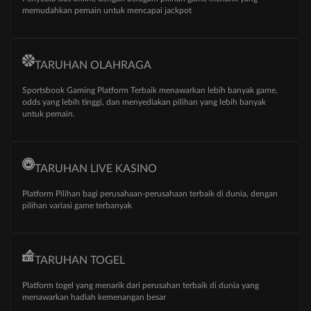
memudahkan pemain untuk mencapai jackpot
TARUHAN OLAHRAGA
Sportsbook Gaming Platform Terbaik menawarkan lebih banyak game,
odds yang lebih tinggi, dan menyediakan pilihan yang lebih banyak
untuk pemain.
TARUHAN LIVE KASINO
Platform Pilihan bagi perusahaan-perusahaan terbaik di dunia, dengan
pilihan variasi game terbanyak
TARUHAN TOGEL
Platform togel yang menarik dari perusahan terbaik di dunia yang
menawarkan hadiah kemenangan besar