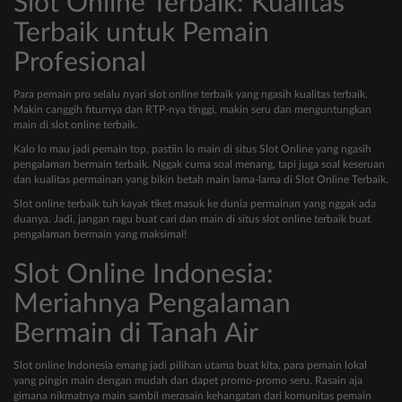
Slot Online Terbaik: Kualitas
Terbaik untuk Pemain
Profesional
Para pemain pro selalu nyari slot online terbaik yang ngasih kualitas terbaik.
Makin canggih fiturnya dan RTP-nya tinggi, makin seru dan menguntungkan
main di slot online terbaik.
Kalo lo mau jadi pemain top, pastiin lo main di situs Slot Online yang ngasih
pengalaman bermain terbaik. Nggak cuma soal menang, tapi juga soal keseruan
dan kualitas permainan yang bikin betah main lama-lama di Slot Online Terbaik.
Slot online terbaik tuh kayak tiket masuk ke dunia permainan yang nggak ada
duanya. Jadi, jangan ragu buat cari dan main di situs slot online terbaik buat
pengalaman bermain yang maksimal!
Slot Online Indonesia:
Meriahnya Pengalaman
Bermain di Tanah Air
Slot online Indonesia emang jadi pilihan utama buat kita, para pemain lokal
yang pingin main dengan mudah dan dapet promo-promo seru. Rasain aja
gimana nikmatnya main sambil merasain kehangatan dari komunitas pemain