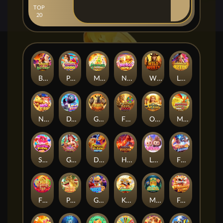
TOP
20
BANDITO RETURNS
PINATA 1000
MAHJONG 5 DRAGONS
NEKO X NEKO
WILD BOUNTY
LEGACY OF AZTEC
NEKO TITAN
DJ SEAL
GOLDEN RHINO
FORTUNE GEMS 2000
OLYMPUS APOLLO
MAHJONG WAYS 3+
SUGAR FRENZY
GOLDEN ISLAND
DRAGON TIGER SHOWDOWN
HAMMER OF VULCAN
LABUBY
FIERY BOXING
FORTUNE TRIO
PICHU PICHU
GOVERNMENT DISCO 2
KUNG FU LEOPARD
MASTER OF GOLD MINER 2
Fortune Lion