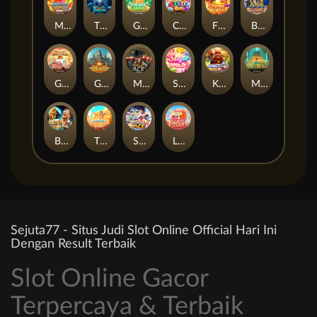
MAHJONG WAYS 3
THRONE OF POSEIDON
GOLDEN LEGEND
Color Bingo
FORTUNE HORSES
BATTLE OF ALLIANCE
GOD OF FORTUNE 2
GEMS MINER
MEGA ACE
SUGAR HIGH5
KING'S REALM
MASTER OF GOLD MINER
Book of Egypt
TREASURES OF EGYPT
SUPREME ACE
LUCKY TIGER
Sejuta77 - Situs Judi Slot Online Official Hari Ini
Dengan Result Terbaik
Slot Online Gacor
Terpercaya & Terbaik