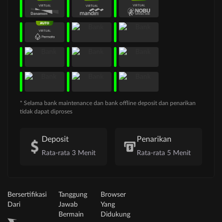
* Selama bank maintenance dan bank offline deposit dan penarikan
tidak dapat diproses
Deposit
Penarikan
Rata-rata 3 Menit
Rata-rata 5 Menit
Bersertifikasi
Tanggung
Browser
Dari
Jawab
Yang
Bermain
Didukung