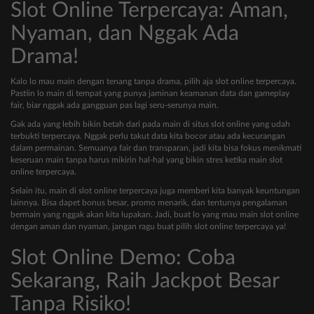
Slot Online Terpercaya: Aman,
Nyaman, dan Nggak Ada
Drama!
Kalo lo mau main dengan tenang tanpa drama, pilih aja slot online terpercaya.
Pastiin lo main di tempat yang punya jaminan keamanan data dan gameplay
fair, biar nggak ada gangguan pas lagi seru-serunya main.
Gak ada yang lebih bikin betah dari pada main di situs slot online yang udah
terbukti terpercaya. Nggak perlu takut data kita bocor atau ada kecurangan
dalam permainan. Semuanya fair dan transparan, jadi kita bisa fokus menikmati
keseruan main tanpa harus mikirin hal-hal yang bikin stres ketika main slot
online terpercaya.
Selain itu, main di slot online terpercaya juga memberi kita banyak keuntungan
lainnya. Bisa dapet bonus besar, promo menarik, dan tentunya pengalaman
bermain yang nggak akan kita lupakan. Jadi, buat lo yang mau main slot online
dengan aman dan nyaman, jangan ragu buat pilih slot online terpercaya ya!
Slot Online Demo: Coba
Sekarang, Raih Jackpot Besar
Tanpa Risiko!