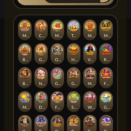
Mahjong Win
Coin Cat 2
Mahjong Win 2
Toy Pop
Mahjong Win 3
Maya Legacy
Blessing Temple
Golden Qilin
Odin Territory
Halloween Win
Volcanic Legend
Red Dragon’s Treasure
Bounty Clash
Neko Treasures
Golden Snake
Golden Duel
Much Richer
Fire Ball Blaze Phoenix
Midas Hand
Dancing Samba
Fortune Twins
Super Hoo Hey How
Wonderful Christmas
Golf 2