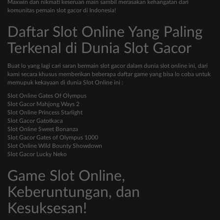
Maxwin dan nikmati keseruan main sambil merasakan kehangatan dari
komunitas pemain slot gacor di Indonesia!
Daftar Slot Online Yang Paling
Terkenal di Dunia Slot Gacor
Buat lo yang lagi cari saran bermain slot gacor dalam dunia slot online ini, dari
kami secara khusus memberikan beberapa daftar game yang bisa lo coba untuk
memupuk kekayaan di dunia Slot Online ini :
Slot Online Gates Of Olympus
Slot Gacor Mahjong Ways 2
Slot Online Princess Starlight
Slot Gacor Gatotkaca
Slot Online Sweet Bonanza
Slot Gacor Gates of Olympus 1000
Slot Online Wild Bounty Showdown
Slot Gacor Lucky Neko
Game Slot Online,
Keberuntungan, dan
Kesuksesan!