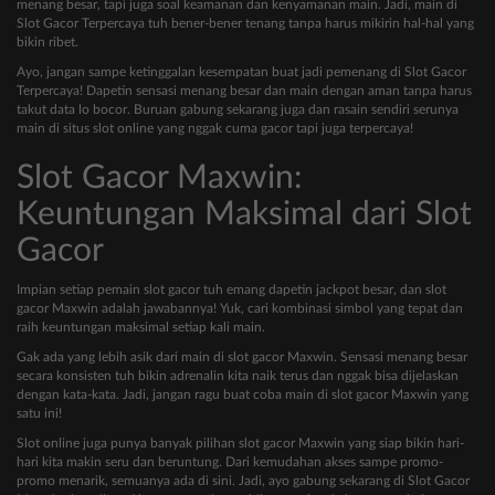
menang besar, tapi juga soal keamanan dan kenyamanan main. Jadi, main di
Slot Gacor Terpercaya tuh bener-bener tenang tanpa harus mikirin hal-hal yang
bikin ribet.
Ayo, jangan sampe ketinggalan kesempatan buat jadi pemenang di Slot Gacor
Terpercaya! Dapetin sensasi menang besar dan main dengan aman tanpa harus
takut data lo bocor. Buruan gabung sekarang juga dan rasain sendiri serunya
main di situs slot online yang nggak cuma gacor tapi juga terpercaya!
Slot Gacor Maxwin:
Keuntungan Maksimal dari Slot
Gacor
Impian setiap pemain slot gacor tuh emang dapetin jackpot besar, dan slot
gacor Maxwin adalah jawabannya! Yuk, cari kombinasi simbol yang tepat dan
raih keuntungan maksimal setiap kali main.
Gak ada yang lebih asik dari main di slot gacor Maxwin. Sensasi menang besar
secara konsisten tuh bikin adrenalin kita naik terus dan nggak bisa dijelaskan
dengan kata-kata. Jadi, jangan ragu buat coba main di slot gacor Maxwin yang
satu ini!
Slot online juga punya banyak pilihan slot gacor Maxwin yang siap bikin hari-
hari kita makin seru dan beruntung. Dari kemudahan akses sampe promo-
promo menarik, semuanya ada di sini. Jadi, ayo gabung sekarang di Slot Gacor