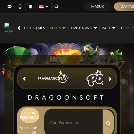
MASUK
DAFTA
IDR
12,674,586,
HOT GAMES
SLOTS
LIVE CASINO
RACE
TOGEL
DRAGOONSOFT
SEMUA
PERMAINAN
SLOTS
TOP
20