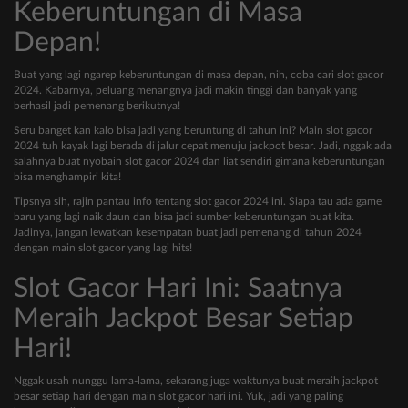
Keberuntungan di Masa
Depan!
Buat yang lagi ngarep keberuntungan di masa depan, nih, coba cari slot gacor
2024. Kabarnya, peluang menangnya jadi makin tinggi dan banyak yang
berhasil jadi pemenang berikutnya!
Seru banget kan kalo bisa jadi yang beruntung di tahun ini? Main slot gacor
2024 tuh kayak lagi berada di jalur cepat menuju jackpot besar. Jadi, nggak ada
salahnya buat nyobain slot gacor 2024 dan liat sendiri gimana keberuntungan
bisa menghampiri kita!
Tipsnya sih, rajin pantau info tentang slot gacor 2024 ini. Siapa tau ada game
baru yang lagi naik daun dan bisa jadi sumber keberuntungan buat kita.
Jadinya, jangan lewatkan kesempatan buat jadi pemenang di tahun 2024
dengan main slot gacor yang lagi hits!
Slot Gacor Hari Ini: Saatnya
Meraih Jackpot Besar Setiap
Hari!
Nggak usah nunggu lama-lama, sekarang juga waktunya buat meraih jackpot
besar setiap hari dengan main slot gacor hari ini. Yuk, jadi yang paling